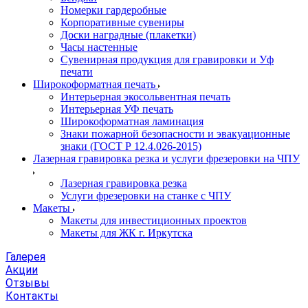
Номерки гардеробные
Корпоративные сувениры
Доски наградные (плакетки)
Часы настенные
Сувенирная продукция для гравировки и Уф
печати
Широкоформатная печать
Интерьерная экосольвентная печать
Интерьерная УФ печать
Широкоформатная ламинация
Знаки пожарной безопасности и эвакуационные
знаки (ГОСТ Р 12.4.026-2015)
Лазерная гравировка резка и услуги фрезеровки на ЧПУ
Лазерная гравировка резка
Услуги фрезеровки на станке с ЧПУ
Макеты
Макеты для инвестиционных проектов
Макеты для ЖК г. Иркутска
Галерея
Акции
Отзывы
Контакты