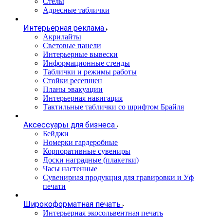
Стелы
Адресные таблички
Интерьерная реклама
Акрилайты
Световые панели
Интерьерные вывески
Информационные стенды
Таблички и режимы работы
Стойки ресепшен
Планы эвакуации
Интерьерная навигация
Тактильные таблички со шрифтом Брайля
Аксессуары для бизнеса
Бейджи
Номерки гардеробные
Корпоративные сувениры
Доски наградные (плакетки)
Часы настенные
Сувенирная продукция для гравировки и Уф
печати
Широкоформатная печать
Интерьерная экосольвентная печать