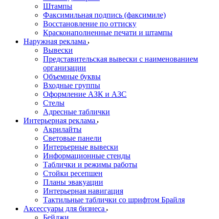
Штампы
Факсимильная подпись (факсимиле)
Восстановление по оттиску
Красконаполненные печати и штампы
Наружная реклама
Вывески
Представительская вывески с наименованием
организации
Объемные буквы
Входные группы
Оформление АЗК и АЗС
Стелы
Адресные таблички
Интерьерная реклама
Акрилайты
Световые панели
Интерьерные вывески
Информационные стенды
Таблички и режимы работы
Стойки ресепшен
Планы эвакуации
Интерьерная навигация
Тактильные таблички со шрифтом Брайля
Аксессуары для бизнеса
Бейджи