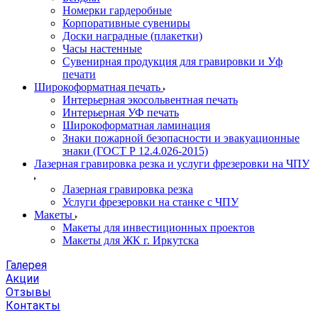
Номерки гардеробные
Корпоративные сувениры
Доски наградные (плакетки)
Часы настенные
Сувенирная продукция для гравировки и Уф
печати
Широкоформатная печать
Интерьерная экосольвентная печать
Интерьерная УФ печать
Широкоформатная ламинация
Знаки пожарной безопасности и эвакуационные
знаки (ГОСТ Р 12.4.026-2015)
Лазерная гравировка резка и услуги фрезеровки на ЧПУ
Лазерная гравировка резка
Услуги фрезеровки на станке с ЧПУ
Макеты
Макеты для инвестиционных проектов
Макеты для ЖК г. Иркутска
Галерея
Акции
Отзывы
Контакты