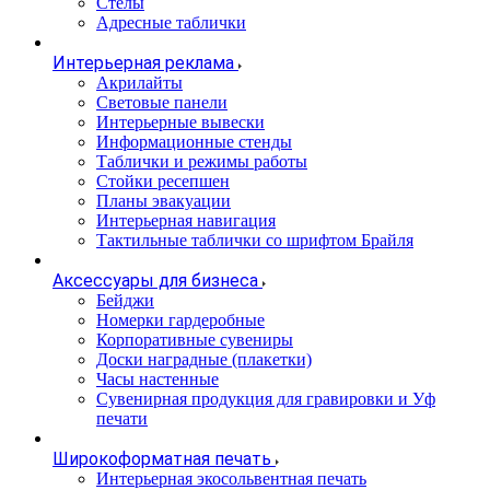
Стелы
Адресные таблички
Интерьерная реклама
Акрилайты
Световые панели
Интерьерные вывески
Информационные стенды
Таблички и режимы работы
Стойки ресепшен
Планы эвакуации
Интерьерная навигация
Тактильные таблички со шрифтом Брайля
Аксессуары для бизнеса
Бейджи
Номерки гардеробные
Корпоративные сувениры
Доски наградные (плакетки)
Часы настенные
Сувенирная продукция для гравировки и Уф
печати
Широкоформатная печать
Интерьерная экосольвентная печать