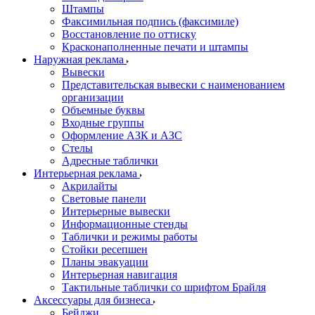
Штампы
Факсимильная подпись (факсимиле)
Восстановление по оттиску
Красконаполненные печати и штампы
Наружная реклама
Вывески
Представительская вывески с наименованием
организации
Объемные буквы
Входные группы
Оформление АЗК и АЗС
Стелы
Адресные таблички
Интерьерная реклама
Акрилайты
Световые панели
Интерьерные вывески
Информационные стенды
Таблички и режимы работы
Стойки ресепшен
Планы эвакуации
Интерьерная навигация
Тактильные таблички со шрифтом Брайля
Аксессуары для бизнеса
Бейджи