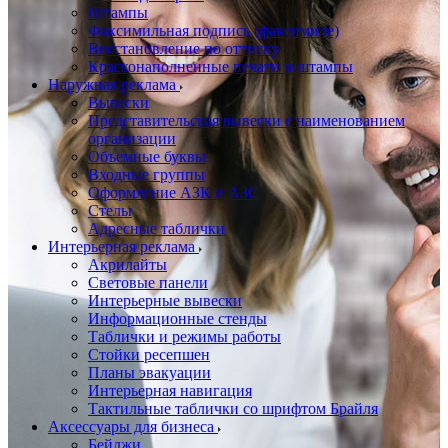
Штампы
Факсимильная подпись (факсимиле)
Восстановление по оттиску
Красконаполненные печати и штампы
Наружная реклама
Вывески
Представительская вывески с наименованием
организации
Объемные буквы
Входные группы
Оформление АЗК и АЗС
Стелы
Адресные таблички
Интерьерная реклама
Акрилайты
Световые панели
Интерьерные вывески
Информационные стенды
Таблички и режимы работы
Стойки ресепшен
Планы эвакуации
Интерьерная навигация
Тактильные таблички со шрифтом Брайля
Аксессуары для бизнеса
Бейджи