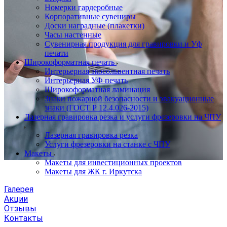
Номерки гардеробные
Корпоративные сувениры
Доски наградные (плакетки)
Часы настенные
Сувенирная продукция для гравировки и Уф
печати
Широкоформатная печать
Интерьерная экосольвентная печать
Интерьерная УФ печать
Широкоформатная ламинация
Знаки пожарной безопасности и эвакуационные
знаки (ГОСТ Р 12.4.026-2015)
Лазерная гравировка резка и услуги фрезеровки на ЧПУ
Лазерная гравировка резка
Услуги фрезеровки на станке с ЧПУ
Макеты
Макеты для инвестиционных проектов
Макеты для ЖК г. Иркутска
Галерея
Акции
Отзывы
Контакты