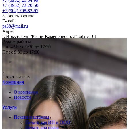
+7 (3952) 20-34-99
+7 (3952) 72-20-50
+7 (902) 768-82-95
Заказать звонок
E-mail
ps38@mail.ru
Адрес
г. Иркутск ул. Франк-Каменецкого, 24 офис 101
Режим работы
Пн. – Чт.: с 9:30 до 17:30
Пт.: с 9:30 до 17:00
Подать заявку
Компания
О компании
Новости
Услуги
Печати и штампы
Печать для ИП и ООО
Печать для врача