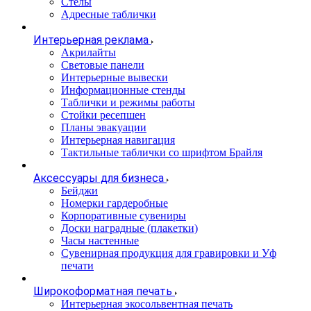
Стелы
Адресные таблички
Интерьерная реклама
Акрилайты
Световые панели
Интерьерные вывески
Информационные стенды
Таблички и режимы работы
Стойки ресепшен
Планы эвакуации
Интерьерная навигация
Тактильные таблички со шрифтом Брайля
Аксессуары для бизнеса
Бейджи
Номерки гардеробные
Корпоративные сувениры
Доски наградные (плакетки)
Часы настенные
Сувенирная продукция для гравировки и Уф
печати
Широкоформатная печать
Интерьерная экосольвентная печать