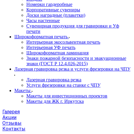
Номерки гардеробные
Корпоративные сувениры
Доски наградные (плакетки)
Часы настенные
Сувенирная продукция для гравировки и Уф
печати
Широкоформатная печать
Интерьерная экосольвентная печать
Интерьерная УФ печать
Широкоформатная ламинация
Знаки пожарной безопасности и эвакуационные
знаки (ГОСТ Р 12.4.026-2015)
Лазерная гравировка резка и услуги фрезеровки на ЧПУ
Лазерная гравировка резка
Услуги фрезеровки на станке с ЧПУ
Макеты
Макеты для инвестиционных проектов
Макеты для ЖК г. Иркутска
Галерея
Акции
Отзывы
Контакты