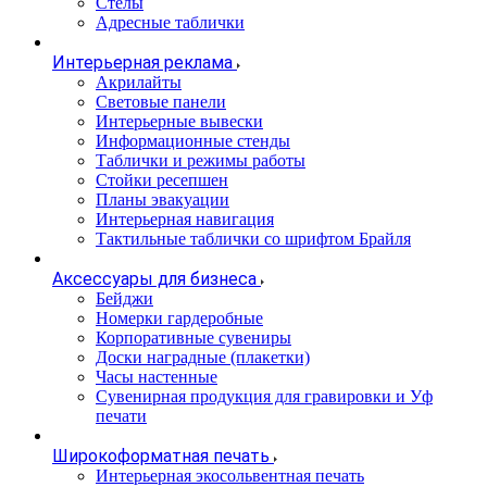
Стелы
Адресные таблички
Интерьерная реклама
Акрилайты
Световые панели
Интерьерные вывески
Информационные стенды
Таблички и режимы работы
Стойки ресепшен
Планы эвакуации
Интерьерная навигация
Тактильные таблички со шрифтом Брайля
Аксессуары для бизнеса
Бейджи
Номерки гардеробные
Корпоративные сувениры
Доски наградные (плакетки)
Часы настенные
Сувенирная продукция для гравировки и Уф
печати
Широкоформатная печать
Интерьерная экосольвентная печать