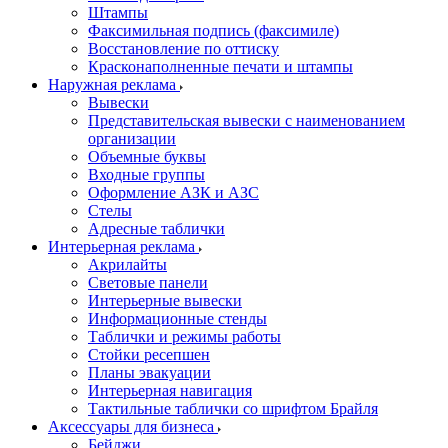
Штампы
Факсимильная подпись (факсимиле)
Восстановление по оттиску
Красконаполненные печати и штампы
Наружная реклама
Вывески
Представительская вывески с наименованием
организации
Объемные буквы
Входные группы
Оформление АЗК и АЗС
Стелы
Адресные таблички
Интерьерная реклама
Акрилайты
Световые панели
Интерьерные вывески
Информационные стенды
Таблички и режимы работы
Стойки ресепшен
Планы эвакуации
Интерьерная навигация
Тактильные таблички со шрифтом Брайля
Аксессуары для бизнеса
Бейджи