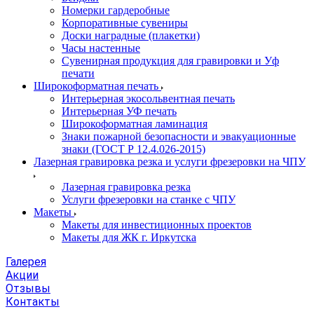
Номерки гардеробные
Корпоративные сувениры
Доски наградные (плакетки)
Часы настенные
Сувенирная продукция для гравировки и Уф
печати
Широкоформатная печать
Интерьерная экосольвентная печать
Интерьерная УФ печать
Широкоформатная ламинация
Знаки пожарной безопасности и эвакуационные
знаки (ГОСТ Р 12.4.026-2015)
Лазерная гравировка резка и услуги фрезеровки на ЧПУ
Лазерная гравировка резка
Услуги фрезеровки на станке с ЧПУ
Макеты
Макеты для инвестиционных проектов
Макеты для ЖК г. Иркутска
Галерея
Акции
Отзывы
Контакты