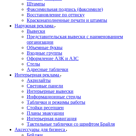
Штампы
Факсимильная подпись (факсимиле)
Восстановление по оттиску
Красконаполненные печати и штампы
Наружная реклама
Вывески
Представительская вывески с наименованием
организации
Объемные буквы
Входные группы
Оформление АЗК и АЗС
Стелы
Адресные таблички
Интерьерная реклама
Акрилайты
Световые панели
Интерьерные вывески
Информационные стенды
Таблички и режимы работы
Стойки ресепшен
Планы эвакуации
Интерьерная навигация
Тактильные таблички со шрифтом Брайля
Аксессуары для бизнеса
Бейджи