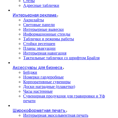
Стелы
Адресные таблички
Интерьерная реклама
Акрилайты
Световые панели
Интерьерные вывески
Информационные стенды
Таблички и режимы работы
Стойки ресепшен
Планы эвакуации
Интерьерная навигация
Тактильные таблички со шрифтом Брайля
Аксессуары для бизнеса
Бейджи
Номерки гардеробные
Корпоративные сувениры
Доски наградные (плакетки)
Часы настенные
Сувенирная продукция для гравировки и Уф
печати
Широкоформатная печать
Интерьерная экосольвентная печать